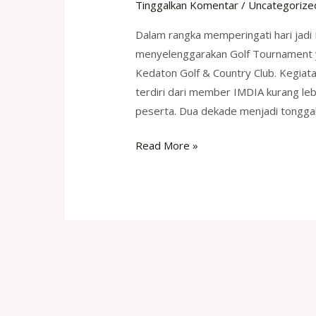
Tinggalkan Komentar
/
Uncategorize
Dalam rangka memperingati hari jadi
menyelenggarakan Golf Tournament ya
Kedaton Golf & Country Club. Kegiatan 
terdiri dari member IMDIA kurang le
peserta. Dua dekade menjadi tongga
Semarak
Read More »
20
Tahun
Perjalanan
IMDIA,
Golf
Tournament
Jadi
Ajang