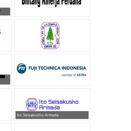
Ito Seisakusho Armada