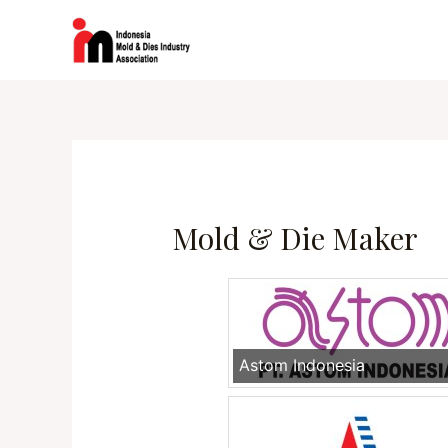
Lewati
ke
konten
Mold & Die Maker
Astom Indonesia