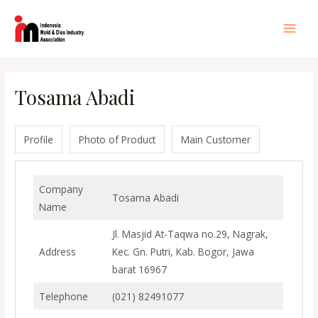
Lewati
ke
Main
konten
Men
Tosama Abadi
Profile
Photo of Product
Main Customer
Company
Tosama Abadi
Name
Jl. Masjid At-Taqwa no.29, Nagrak,
Address
Kec. Gn. Putri, Kab. Bogor, Jawa
barat 16967
Telephone
(021) 82491077