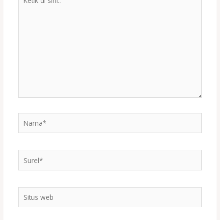
di
sini..
Nama*
Surel*
Situs
web