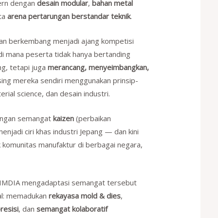
ern dengan
desain modular
,
bahan metal
rta
arena pertarungan berstandar teknik
.
ian berkembang menjadi ajang kompetisi
 di mana peserta tidak hanya bertanding
g, tetapi juga
merancang, menyeimbangkan,
ing mereka sendiri menggunakan prinsip-
erial science, dan desain industri.
dengan semangat
kaizen
(perbaikan
enjadi ciri khas industri Jepang — dan kini
 komunitas manufaktur di berbagai negara,
i, IMDIA mengadaptasi semangat tersebut
kal: memadukan
rekayasa mold & dies
,
resisi
, dan
semangat kolaboratif