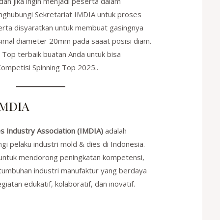
an jika ingin menjadi peserta dalam
enghubungi Sekretariat IMDIA untuk proses
erta disyaratkan untuk membuat gasingnya
imal diameter 20mm pada saaat posisi diam.
 Top terbaik buatan Anda untuk bisa
Kompetisi Spinning Top 2025..
IMDIA
s Industry Association (IMDIA)
adalah
i pelaku industri mold & dies di Indonesia.
untuk mendorong peningkatan kompetensi,
rtumbuhan industri manufaktur yang berdaya
egiatan edukatif, kolaboratif, dan inovatif.