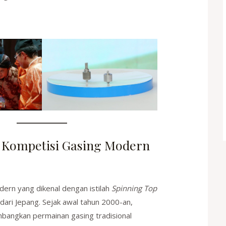
 Kompetisi Gasing Modern
ern yang dikenal dengan istilah
Spinning Top
dari Jepang. Sejak awal tahun 2000-an,
bangkan permainan gasing tradisional