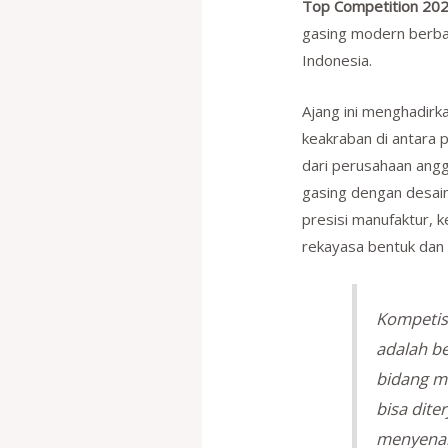
Top Competition 20
gasing modern berb
Indonesia.
Ajang ini menghadirk
keakraban di antara 
dari perusahaan ang
gasing dengan desai
presisi manufaktur, k
rekayasa bentuk dan 
Kompetisi
adalah b
bidang mo
bisa dit
menyenan