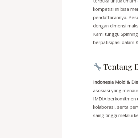
terbuka untuk umum d
kompetisi ini bisa m
pendaftarannya. Pes
dengan dimensi maks
Kami tunggu Spinning
berpatisipasi dalam 
Tentang 
Indonesia Mold & Die
asosiasi yang menaung
IMDIA berkomitmen 
kolaborasi, serta pe
saing tinggi melalui k