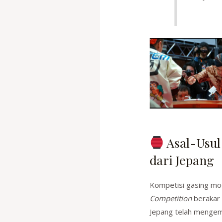
Asal-Usul
dari Jepang
Kompetisi gasing mod
Competition
berakar 
Jepang telah mengem