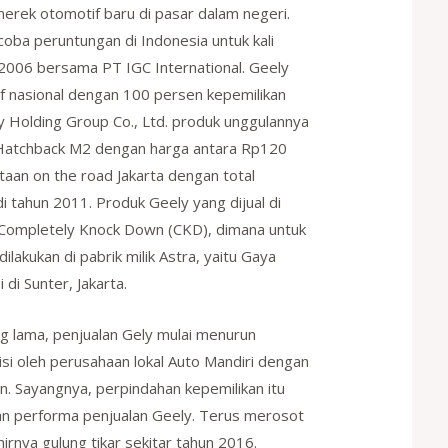
merek otomotif baru di pasar dalam negeri.
ba peruntungan di Indonesia untuk kali
2006 bersama PT IGC International. Geely
f nasional dengan 100 persen kepemilikan
 Holding Group Co., Ltd. produk unggulannya
Hatchback M2 dengan harga antara Rp120
taan on the road Jakarta dengan total
di tahun 2011. Produk Geely yang dijual di
 Completely Knock Down (CKD), dimana untuk
ilakukan di pabrik milik Astra, yaitu Gaya
 di Sunter, Jakarta.
ng lama, penjualan Gely mulai menurun
isi oleh perusahaan lokal Auto Mandiri dengan
n. Sayangnya, perpindahan kepemilikan itu
an performa penjualan Geely. Terus merosot
irnya gulung tikar sekitar tahun 2016.