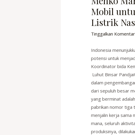
Menko Mar
Mobil unt
Listrik Na
Tinggalkan Komenta
Indonesia menunjukk
potensi untuk menjadi
Koordinator bida Ke
Luhut Binsar Pandja
dalam pengembangan 
dari sepuluh besar mer
yang berminat adalah
pabrikan nomor tiga 
menjalin kerja sama m
mana, seluruh aktivi
produksinya, dilakuka