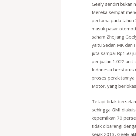
Geely sendiri bukan 
Mereka sempat menco
pertama pada tahun 
masuk pasar otomoti
saham Zhejiang Geely
yaitu Sedan MK dan 
juta sampai Rp150 ju
penjualan 1.022 unit 
Indonesia berstatus
proses perakitannya d
Motor, yang berlokasi
Tetapi tidak bersela
sehingga GMI diakuis
kepemilikan 70 perse
tidak dibarengi deng
sejak 2013, Geely akh