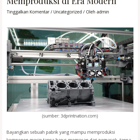
Memproduksi di Era Modern
Tinggalkan Komentar
/
Uncategorized
/ Oleh
admin
(sumber: 3dprintnation.com)
Bayangkan sebuah pabrik yang mampu memproduksi
komponen mesin tanpa harus memesan dari pemasok, tanpa